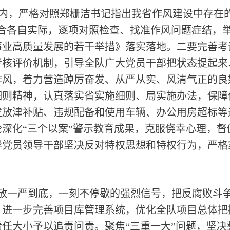
内，严格对照郑栅洁书记指出我省作风建设中存在
结合各自实际，逐项对照检查、找准作风问题症结，
事业高质量发展的若干举措》落实落地。二要完善考
考核评价机制，引导全队广大党员干部把状态提起来
作风，着力营造踔厉奋发、从严从实、风清气正的良
细则精神，认真落实省实施细则、局实施办法，保障
发放津补贴、违规配备和使用车辆、办公用房超标等
深化“三个以案”警示教育成果，克服侥幸心理，
导党员领导干部坚决反对特权思想和特权行为，严格
释放一严到底，一刻不停歇的强烈信号，把反腐败斗
，进一步完善项目库管理系统，优化全队项目总体把
任大小予以追责问责。聚焦“三重一大”问题，坚