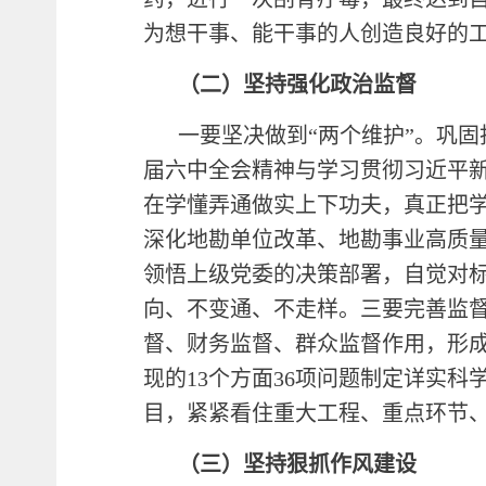
为想干事、能干事的人创造良好的
（二）
坚持强化政治监督
一要坚决做到“两个维护”。巩
届六中全会精神与学习贯彻习近平
在学懂弄通做实上下功夫，真正把学
深化地勘单位改革、地勘事业高质
领悟上级党委的决策部署，自觉对
向、不变通、不走样。三要完善监
督、财务监督、群众监督作用，形
现的13个方面36项问题制定详实
目，紧紧看住重大工程、重点环节
（三）
坚持狠抓作风建设