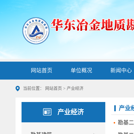
网站首页
单位概况
新闻中心
当前位置：
网站首页
>
产业经济
产业
产业经济
勘基二