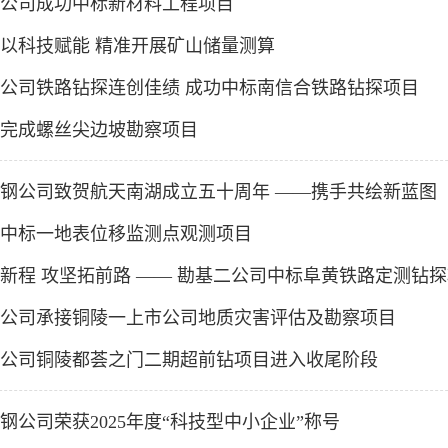
公司成功中标新材料工程项目
以科技赋能 精准开展矿山储量测算
公司铁路钻探连创佳绩 成功中标南信合铁路钻探项目
完成螺丝尖边坡勘察项目
钢公司致贺航天南湖成立五十周年 ——携手共绘新蓝图
中标一地表位移监测点观测项目
新程 攻坚拓前路 —— 勘基二公司中标阜黄铁路定测钻
公司承接铜陵一上市公司地质灾害评估及勘察项目
公司铜陵都荟之门二期超前钻项目进入收尾阶段
钢公司荣获2025年度“科技型中小企业”称号