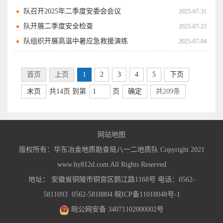
队召开2025年二季度安委会会议
2025-07-31
队开展二季度安全检查
2025-07-23
队组织开展高温中暑应急救援演练
2025-07-04
首页
上页
1
2
3
4
5
下页
末页
共14页 到第
页
确定
共209条
网站地图
版权所有：华东冶金地质勘查局八一二地质队 Copyright 2021
www.hy812d.com All Rights Reserved
地址： 安徽省铜陵市铜官区鹊江路1168号 电话：0562-
5811093 0562-5818804
皖ICP备11018048号-1
皖公网安备 34071102000002号