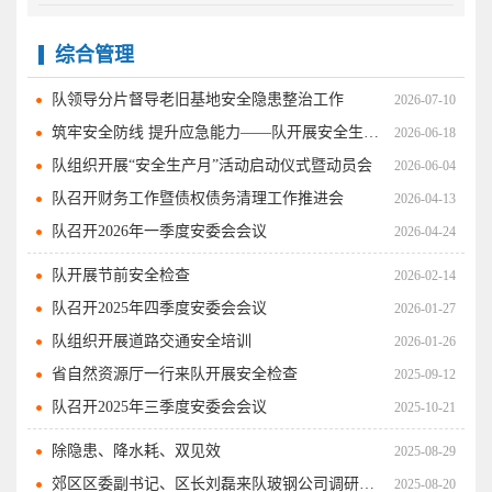
综合管理
队领导分片督导老旧基地安全隐患整治工作
2026-07-10
筑牢安全防线 提升应急能力——队开展安全生产月消防安全培训及逃生演练
2026-06-18
队组织开展“安全生产月”活动启动仪式暨动员会
2026-06-04
队召开财务工作暨债权债务清理工作推进会
2026-04-13
队召开2026年一季度安委会会议
2026-04-24
队开展节前安全检查
2026-02-14
队召开2025年四季度安委会会议
2026-01-27
队组织开展道路交通安全培训
2026-01-26
省自然资源厅一行来队开展安全检查
2025-09-12
队召开2025年三季度安委会会议
2025-10-21
除隐患、降水耗、双见效
2025-08-29
郊区区委副书记、区长刘磊来队玻钢公司调研督导安全工作
2025-08-20