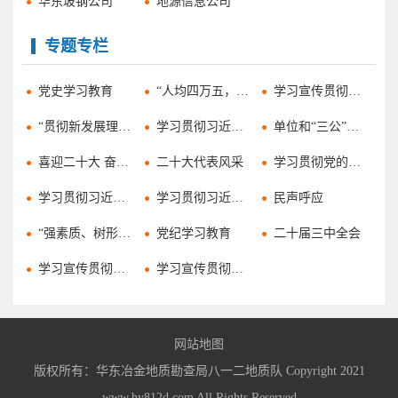
华东玻钢公司
地源信息公司
专题专栏
党史学习教育
“人均四万五，我们怎么干”大讨论活动
学习宣传贯彻省第十一次党代会精神
“贯彻新发展理念 促进高质量发展”大讨论活动
学习贯彻习近平总书记考察安徽重要讲话指示精神
单位和“三公”经费预决算公开专栏
喜迎二十大 奋进新征程
二十大代表风采
学习贯彻党的二十大精神
学习贯彻习近平总书记给山东省地矿局第六地质大队全体地质工作者重要回信精神
学习贯彻习近平新时代中国特色社会主义思想主题教育
民声呼应
“强素质、树形象，促进高质量发展”大讨论活动
党纪学习教育
二十届三中全会
学习宣传贯彻习近平总书记考察安徽重要讲话精神
学习宣传贯彻党的二十届四中全会精神
网站地图
版权所有：华东冶金地质勘查局八一二地质队 Copyright 2021
www.hy812d.com All Rights Reserved