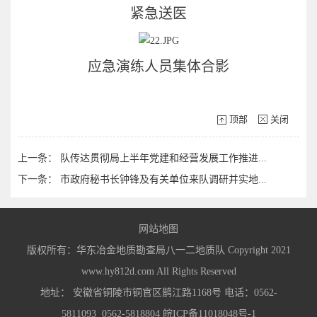
紧急送医
应急演练人员集体合影
顶部
关闭
上一条：
队传达贯彻局上半年党建和经营发展工作推进...
下一条：
市政府秘书长钟锋及有关单位来队调研并实地...
网站地图
版权所有：华东冶金地质勘查局八一二地质队 Copyright 2021
www.hy812d.com All Rights Reserved
地址： 安徽省铜陵市铜官区鹊江路1168号 电话：0562-
5811093 0562-5818804
皖ICP备11018048号-1