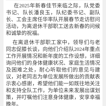
在2025年新春佳节来临之际，队党委
书记、队长潘良玉，队纪委书记、副队
长、工会主席任华率队开展春节走访慰问
活动，为离退休干部职工送去新春的问候
和诚挚的祝福。
在离退休干部职工家中，领导们与老
同志促膝长谈，向他们介绍队2024年重点
工作开展情况和新年度的工作设想，详细
询问他们的身体健康状况、家庭生活情况
及困难之处，耐心听取他们的意见与建
议，对老同志为单位发展所做出的贡献表
示衷心感谢，希望他们能一如既往地关注
和支持全队工作，为单位未来发展出谋划
策，并叮嘱他们注意身体健康，安享幸福
晚年。